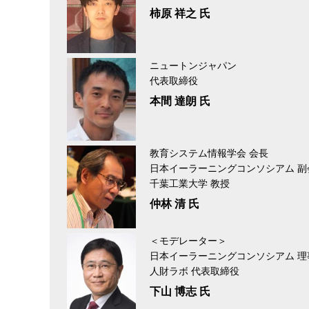
柿原 祥之 氏
ニュートンジャパン
代表取締役
本間 達朗 氏
教育システム情報学会 会長
日本イーラーニングコンソシアム 副
千葉工業大学 教授
仲林 清 氏
＜モデレーター＞
日本イーラーニングコンソシアム 理
人財ラボ 代表取締役
下山 博志 氏