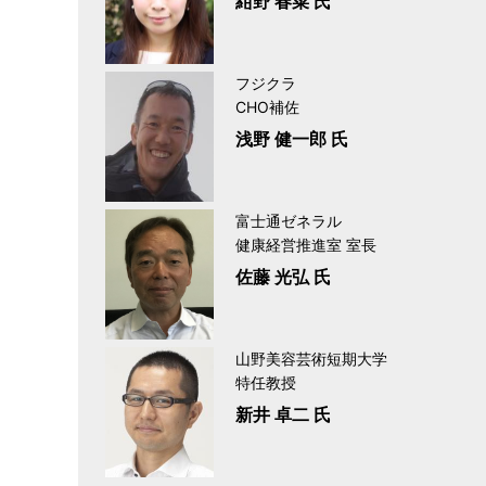
紺野 春菜 氏
フジクラ
CHO補佐
浅野 健一郎 氏
富士通ゼネラル
健康経営推進室 室長
佐藤 光弘 氏
山野美容芸術短期大学
特任教授
新井 卓二 氏