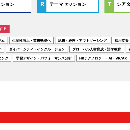
ッション
テーマセッション
シア
する
テム
生産性向上・業務効率化
総務・経理・アウトソーシング
採用支援
い
ダイバーシティ・インクルージョン
グローバル人材育成・語学教育
ニング
学習デザイン・パフォーマンス分析
HRテクノロジー・AI・VR/AR