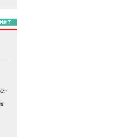
付終了
なメ
藤