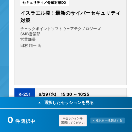
セキュリティ／脅威対策DX
イスラエル発！最新のサイバーセキュリティ
対策
チェックポイントソフトウェアテクノロジーズ
SMB営業部
営業部長
田村 翔一 氏
K-251
6/29 (水)
15:30 ～ 16:25
選択したセッションを見る
基調講演
第1会場
0
※セッションを
件 選択中
×
選択を一括
解除する
受付終了
詳細を見る
選択してください