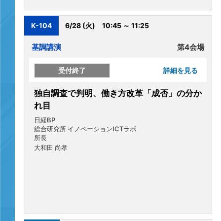
K-104
6/28 (火)
10:45 ～ 11:25
基調講演
第4会場
受付終了
詳細を見る
独自調査で判明、働き方改革「成否」の分か
れ目
日経BP
総合研究所 イノベーションICTラボ
所長
大和田 尚孝