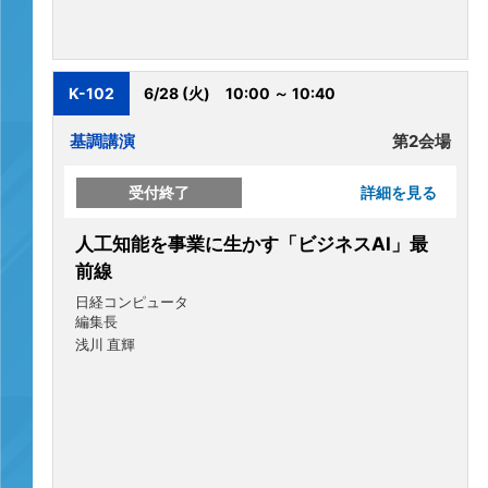
K-102
6/28 (火)
10:00 ～ 10:40
基調講演
第2会場
受付終了
詳細を見る
人工知能を事業に生かす「ビジネスAI」最
前線
日経コンピュータ
編集長
浅川 直輝