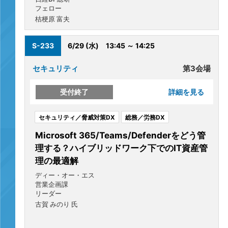
フェロー
桔梗原 富夫
S-233
6/29 (水)
13:45 ～ 14:25
セキュリティ
第3会場
受付終了
詳細を見る
セキュリティ／脅威対策DX
総務／労務DX
Microsoft 365/Teams/Defenderをどう管
理する？ハイブリッドワーク下でのIT資産管
理の最適解
ディー・オー・エス
営業企画課
リーダー
古賀 みのり 氏