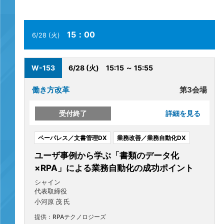
15：00
6/28 (火)
W-153
6/28 (火)
15:15 ～ 15:55
働き方改革
第3会場
受付終了
詳細を見る
ペーパレス／文書管理DX
業務改善／業務自動化DX
ユーザ事例から学ぶ「書類のデータ化
×RPA」による業務自動化の成功ポイント
シャイン
代表取締役
小河原 茂 氏
提供：RPAテクノロジーズ