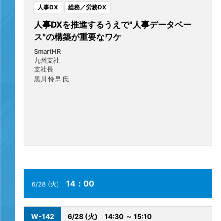
人事DX
総務／労務DX
人事DXを推進するうえで"人事データベー
ス"の構築が重要なワケ
SmartHR
九州支社
支社長
黒川 怜早 氏
14：00
6/28 (火)
W-142
6/28 (火)
14:30 ～ 15:10