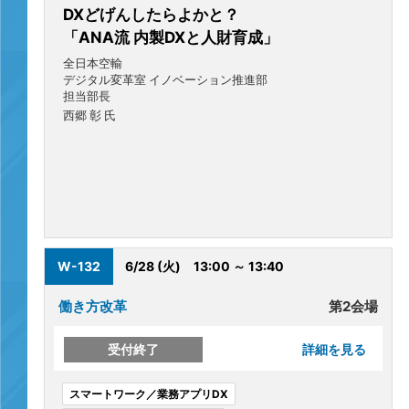
DXどげんしたらよかと？
「ANA流 内製DXと人財育成」
全日本空輸
デジタル変革室 イノベーション推進部
担当部長
西郷 彰 氏
W-132
6/28 (火)
13:00 ～ 13:40
働き方改革
第2会場
受付終了
詳細を見る
スマートワーク／業務アプリDX