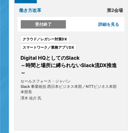
働き方改革
第2会場
受付終了
詳細を見る
クラウド／レガシー対策DX
スマートワーク／業務アプリDX
Digital HQとしてのSlack
～時間と場所に縛られないSlack流DX推進
～
セールスフォース・ジャパン
Slack 事業統括 西日本ビジネス本部／NTTビジネス本部
本部長
澤木 祐介 氏