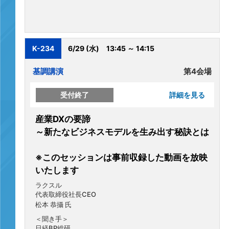
K-234
6/29 (水)
13:45 ～ 14:15
基調講演
第4会場
受付終了
詳細を見る
産業DXの要諦
～新たなビジネスモデルを生み出す秘訣とは
※このセッションは事前収録した動画を放映
いたします
ラクスル
代表取締役社長CEO
松本 恭攝 氏
＜聞き手＞
日経BP総研