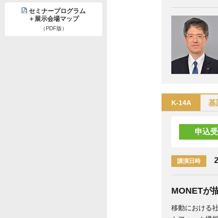
セミナープログラム
＋展示会場マップ
（PDF版）
基
K-14A
申込受
2
講演日時
MONET
移動における社会