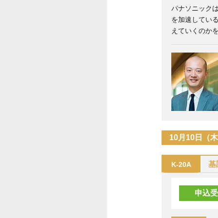
パナソニックは
を加速している
えていくのか
10月10日（
基
K-20A
申込受