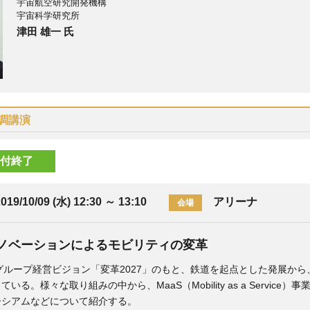
宇宙航空研究開発機構
宇宙科学研究所
津田 雄一 氏
調講演
付終了
019/10/09 (水) 12:30
～
13:10
アリーナ
会場
ノベーションによるモビリティの変革
グループ経営ビジョン「変革2027」のもと、鉄道を起点とした発展か
いる。様々な取り組みの中から、MaaS（Mobility as a Servi
ーシアムなどについて紹介する。