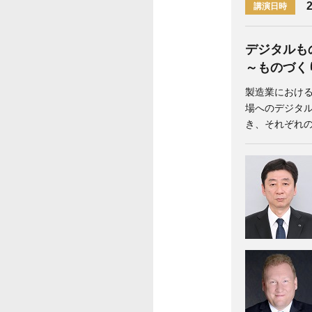
2
講演日時
デジタルも
～ものづく
製造業におけ
場へのデジタ
き、それぞれ