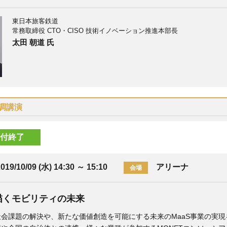
東日本旅客鉄道
常務取締役 CTO・CISO 技術イノベーション推進本部長
太田 朝道 氏
調講演
付終了
019/10/09 (水) 14:30
～
15:10
アリーナ
会場
が描くモビリティの未来
課題の解決や、新たな価値創造を可能にする未来のMaaS事業の実現を目指すM