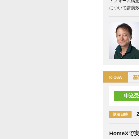
トフォーム構想
について講演
基
K-16A
申込受
2
講演日時
HomeXで