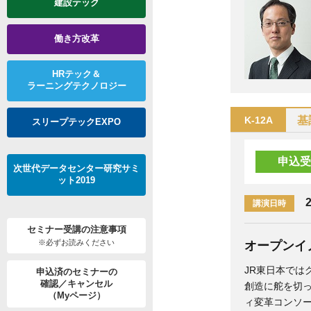
建設テック
働き方改革
HRテック＆
ラーニングテクノロジー
基
K-12A
スリープテックEXPO
申込受
次世代データセンター研究サミ
ット2019
2
講演日時
セミナー受講の
注意事項
※必ずお読みください
オープンイ
JR東日本では
申込済のセミナーの
確認／キャンセル
創造に舵を切って
（Myページ）
ィ変革コンソ