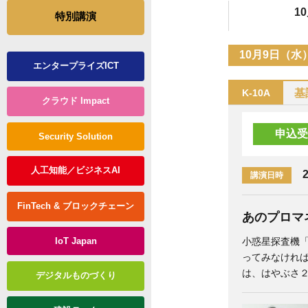
1
特別講演
10月9日（水
エンタープライズICT
基
K-10A
クラウド Impact
申込受
Security Solution
人工知能／ビジネスAI
2
講演日時
FinTech & ブロックチェーン
あのプロマ
小惑星探査機
IoT Japan
ってみなけれ
は、はやぶさ
デジタルものづくり