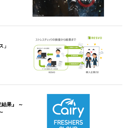
ス」
査結果』 ～
～