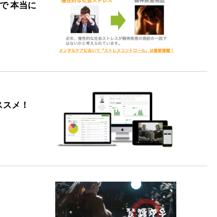
゙ 本当に
ススメ！