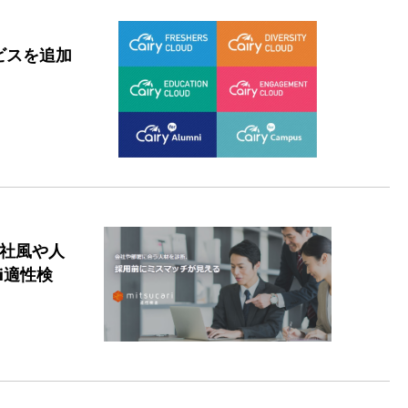
ビスを追加
 社風や人
i適性検