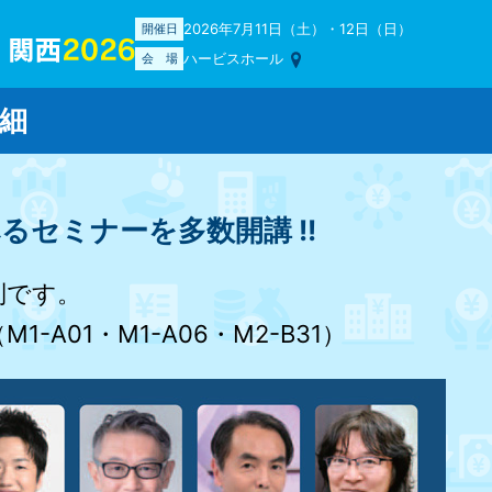
2026年7月11日（土）・12日（日）
開催日
ハービスホール
会場
細
るセミナーを多数開講 !!
制です。
A01・M1-A06・M2-B31）