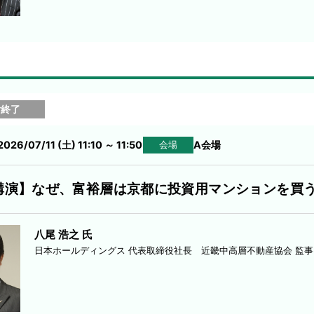
付終了
2026/07/11 (土) 11:10
～
11:50
A会場
会場
講演】なぜ、富裕層は京都に投資用マンションを買
八尾 浩之 氏
日本ホールディングス 代表取締役社長 近畿中高層不動産協会 監事