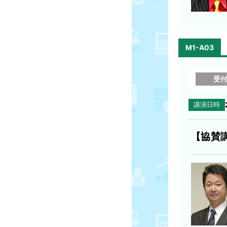
M1-A03
受
講演日時
【協賛