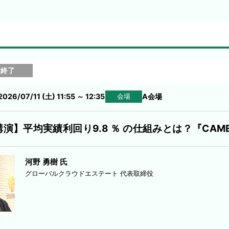
付終了
2026/07/11 (土) 11:55
～
12:35
A会場
会場
演】平均実績利回り9.8 ％ の仕組みとは？『CA
河野 勇樹 氏
グローバルクラウドエステート 代表取締役