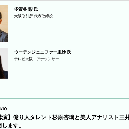
多賀谷 彰 氏
大阪取引所 代表取締役
ウーデンジェニファー里沙 氏
テレビ大阪 アナウンサー
1:10
講演】億り人タレント杉原杏璃と美人アナリスト三
開します」