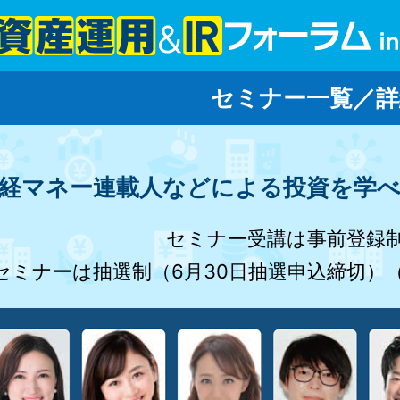
セミナー一覧／詳
経マネー連載人などによる
投資を学べ
セミナー受講は事前登録
ミナーは抽選制（6月30日抽選申込締切）（M1-