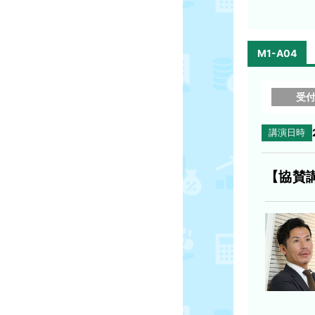
M1-A04
受
講演日時
【協賛講