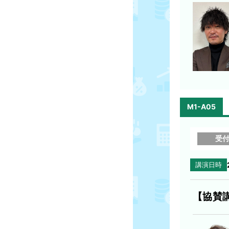
M1-A05
受
講演日時
【協賛