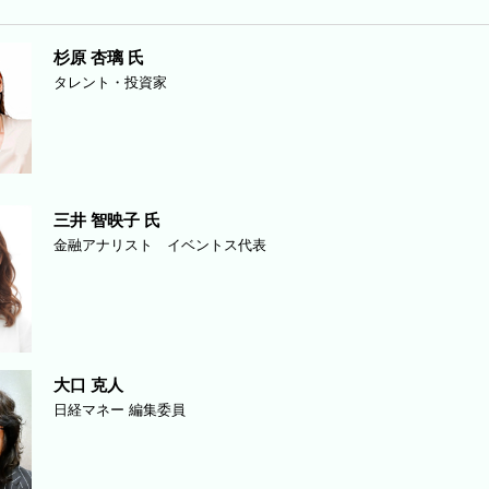
杉原 杏璃 氏
タレント・投資家
三井 智映子 氏
金融アナリスト イベントス代表
大口 克人
日経マネー 編集委員