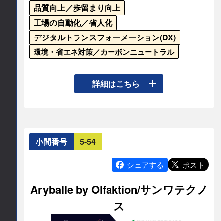
品質向上／歩留まり向上
工場の自動化／省人化
デジタルトランスフォーメーション(DX)
環境・省エネ対策／カーボンニュートラル
製造業や社会インフラを支える製品・ソリューシ
詳細はこちら
ョンをカテゴリ別に展示します。

• GIGABYTEサーバー：AI活用に最適。小ロット導
入や評価用途にも柔軟に対応

• 産業用イーサネットカード：CC-Link IE TSN 、
小間番号
5-54
EtherCATで工場ネットワークの最適化に貢献

• 産業用イーサネットスイッチ：ネットワーク拡張
ポスト
シェアする
に最適

Aryballe by Olfaktion/サンワテクノ
• 産業用コンピュータ：小型・ファンレスから
ス
GPU搭載の高性能タイプまでラインアップ

• IoT・LPWA：LoRaWAN無線IoTモジュールで遠