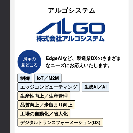
おいの判別により、品質管理などにも活用するこ
所在地
アルゴシステム
とができます。研究で使いやすい据え置き型、手
軽なポータブルタイプや製品組込式モジュールが
〒700-0951

岡山市北区田中616-4
あるため、製造業、研究機関を問わず幅広い分野
においてご活用いただけます。

E-mail
ブースでは製品とデモをご覧いいただけますの
sales
advanet.jp
EdgeAIなど、製造業DXのさまざま
展示の
で、ぜひお立ち寄りください。
見どころ
なニーズにお応えいたします。
連絡先情報
公式サイト
制御
IoT／M2M
連絡先会社
https://www.advanet.co.jp/
エッジコンピューティング
生成AI／AI
生産性向上／生産管理
Aryballe by Olfaktion / サンワテクノス
品質向上／歩留まり向上
担当部署名
工場の自動化／省人化
デジタルトランスフォーメーション(DX)
グローバルSCMソリューション部