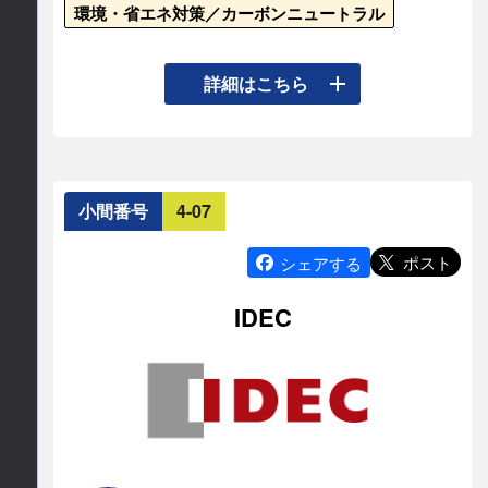
INTAconnection（インタコネクション）テ
環境・省エネ対策／カーボンニュートラル
クニカルセンター
EtherCAT Mデバイス、Sub製品群QECシリーズを
詳細はこちら
所在地
展示いたします。QECはArduino拡張環境でローコ
ード開発が可能、各種GUIツール(コンフィギュレ
〒732-0824

ーション、HMI作成、ブロックプログラム、ラダ
広島県広島市南区的場町1-3-6

広島的場ビル9F
ー)を提供いたします。
小間番号
4-07
連絡先情報
TEL
ポスト
シェアする
連絡先会社
082-262-7799
IDEC
ICOP I.T.G. 株式会社
E-mail
担当部署名
fa
ilc.co.jp
営業
公式サイト