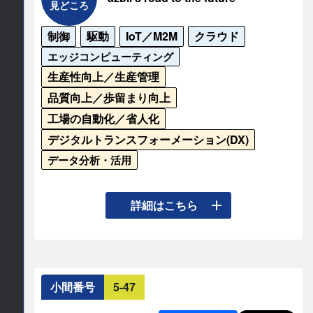
株式会社 a.s.ist
見どころ
制御
駆動
IoT／M2M
クラウド
公式サイト
エッジコンピューティング
https://www.a-s-ist.com/
生産性向上／生産管理
品質向上／歩留まり向上
工場の自動化／省人化
デジタルトランスフォーメーション(DX)
データ分析・活用
アズビルブースでは「未来」を描くだけではなく
詳細はこちら
「未来」に向けての「今」を紹介します。持続可
能な社会へ「直列」に繋がる道筋を示し、お客さ
まと共にその実現に向けて歩む姿勢を共有しま
す。
小間番号
5-47
連絡先情報