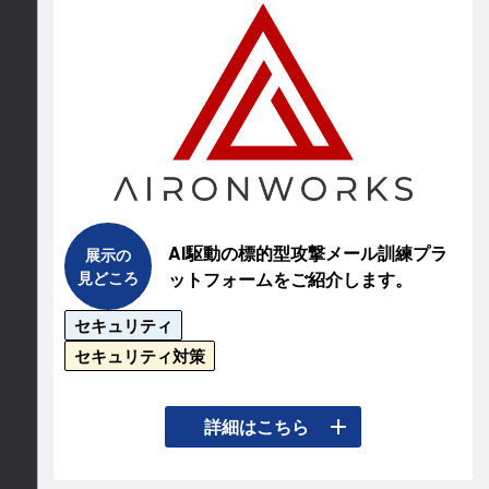
感ある実演でご体感いただけます。IDECはこれか
らも、お客様中心の視点で安全・効率・快適な現
場づくりを支援します。
連絡先情報
連絡先会社
IDEC株式会社
AI駆動の標的型攻撃メール訓練プラ
展示の
担当部署名
見どころ
ットフォームをご紹介します。
IDECセールスサポート株式会社
セキュリティ
セキュリティ対策
所在地
最近導入事例が増えております。PhishDetectAIを
詳細はこちら
〒532-0004

ご紹介します。メールフィルタを通過したメール
大阪市淀川区西宮原2-6-64
を従業員自身がボタン1つで、AIによる危険メール