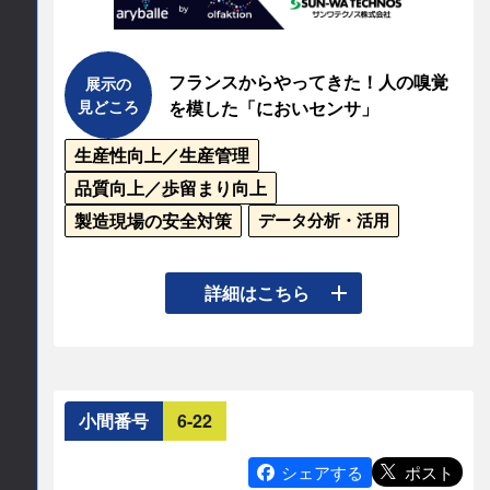
隔管理や省電力通信を実現

フランスからやってきた！人の嗅覚
展示の
当社の強みである受託開発も、事例を交えて紹介
見どころ
を模した「においセンサ」
します。仕様提案から設計・製造・品質管理まで
安心のワンストップで対応しています。「ものづ
生産性向上／生産管理
くりの未来」を、ぜひ当社ブースでご体感くださ
品質向上／歩留まり向上
い。
製造現場の安全対策
データ分析・活用
連絡先情報
人が嗅げる全てのにおいを可視化・データ化する
連絡先会社
詳細はこちら
特許取得済みのバイオセンサ式においセンサ。

株式会社アドバネット
従来、人の感覚に頼っていた「におい」をデータ
担当部署名
化するため、においの照合やマッピングが可能に
小間番号
6-22
なります。あらかじめ設定したにおいデータと比
マーケティング＆コミュニケーション
較を行う「合否判定」機能や、優れた複合臭のに
ポスト
シェアする