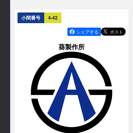
の即時判定・自動報告が可能となる製品です。セ
E-mail
キュリティ強化を効率化するフィッシング対策支
小間番号
4-42
idec-contact-event
idec.com
援としてご活用いただけます。
連絡先情報
ポスト
シェアする
公式サイト
連絡先会社
葵製作所
https://jp.idec.com/
AironWorks株式会社
公式サイト
https://jp.aironworks.com/