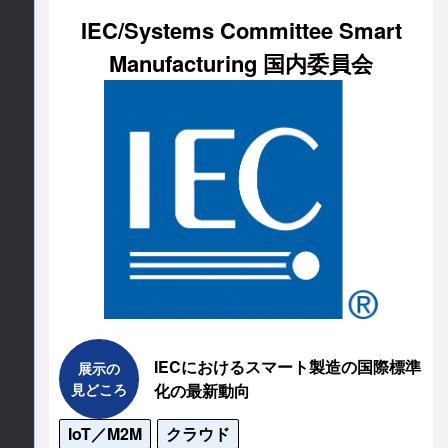
自動化：分析結果を現場機器へフィードバック
IEC/Systems Committee Smart
し、メンテナンスや生産条件の自動最適化を実現
Manufacturing 国内委員会
します。

「何から始めるべきか」という検討段階からシス
テム開発まで、伴走してご支援いたします。
連絡先情報
連絡先会社
NCDC株式会社
所在地
IECにおけるスマート製造の国際標準
〒1000005

展示の
見どころ
化の最新動向
東京都千代田区丸の内2-2-1

岸本ビルヂング6F
IoT／M2M
クラウド