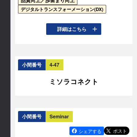
品質向上／歩留まり向上
デジタルトランスフォーメーション(DX)
当社は、製造現場等のデータを価値ある情報に変
詳細はこちら
えるIoTソリューションを一気通貫で提供します。

データ収集：Raspberry Pi等を活用し、検討・
PoC（概念実証）段階からサポート。

小間番号
4-47
蓄積・可視化：強みであるクラウド上のシステム
ミソラコネクト
構築により、生産状況や設備の異常をリアルタイ
ムに見える化します。

AI分析：故障予兆検知や不良要因の特定など、デ
小間番号
Seminar
ータから具体的な改善策を導き出します。

ポスト
シェアする