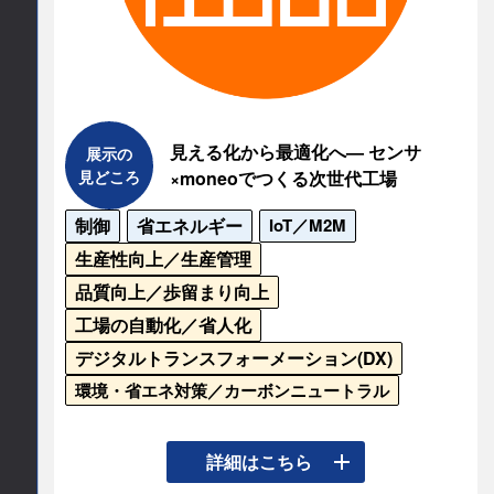
連絡先情報
連絡先会社
IAF/FAOP (製造科学技術センター)
見える化から最適化へ— センサ
展示の
見どころ
×moneoでつくる次世代工場
担当部署名
制御
省エネルギー
IoT／M2M
FAオープン推進室
生産性向上／生産管理
品質向上／歩留まり向上
所在地
工場の自動化／省人化
〒105-0004

デジタルトランスフォーメーション(DX)
東京都港区新橋３丁目４番１０号

環境・省エネ対策／カーボンニュートラル
新橋企画ビルディング４階
振動・レベル・圧力・流量などの監視は、製造現
詳細はこちら
TEL
場の安定稼働と品質維持に不可欠です。ifmの高耐