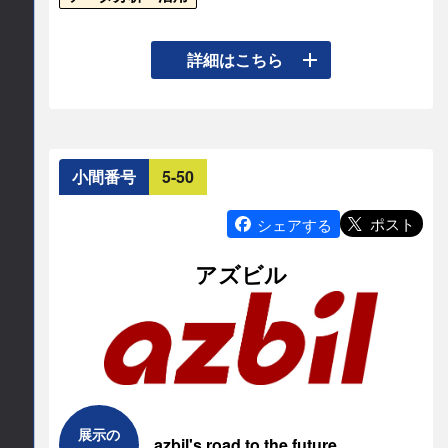
株式会社a.s.istは東大発スタートアップとして、最
詳細はこちら
先端統計AIで製造業向け異常検知のアルゴリズム
やスペクトル解析・特徴量解析ソフトウェアを提
供しております。

スペクトル自動解析では、XPSなどの計測データ
小間番号
5-50
解析の効率化により、材料開発を加速します。異
常検知では、生産ラインの時系列データを分析し
ポスト
シェアする
異常の予兆を早期発見します。また、特徴量解析
アズビル
では、大量のデータの中から、性能値に寄与する
重要な変数を抽出し、製造ラインや材料開発工程
の最適化を可能にします。
連絡先情報
連絡先会社
展示の
azbil's road to the future