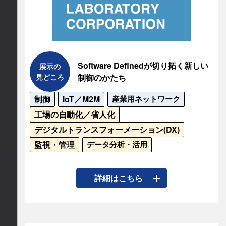
所在地
〒105-7104

東京都港区東新橋1-5-2

Software Definedが切り拓く新しい
展示の
汐留シティセンター4Ｆ
見どころ
制御のかたち
TEL
制御
IoT／M2M
産業用ネットワーク
工場の自動化／省人化
0120782070
デジタルトランスフォーメーション(DX)
監視・管理
データ分析・活用
E-mail
marketing.jp
ifm.com
現場の「見る・つなぐ・活かす」をテーマに、ソ
詳細はこちら
フトウェアが切り拓くOT/ITを統合する次世代制御
公式サイト
をご体感ください。

https://www.ifm.com/jp/ja