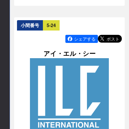
久・高精度なセンサとmoneoによる統合監視で、
03-3500-4891
現場の“見える化”から“最適化”へ。異常の早期発見
E-mail
から予防保全までを実現。IO-LinkやRFIDを活用し
小間番号
5-24
たデータ連携で、保全・品質管理・トレーサビリ
iaf-scrtrt
mstc.or.jp
ティを強化。止まらない現場づくりを、ifmのIIoT
ポスト
シェアする
ソリューションが支援します。展示会場では、実
公式サイト
アイ・エル・シー
機によるデモをご覧いただけるため、導入後のイ
メージを具体的に掴んでいただけます。
https://www.mstc.or.jp/
連絡先情報
連絡先会社
ifm efector株式会社
担当部署名
マーケティング