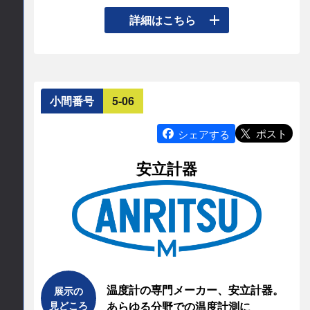
◆産業用PC。Intel製Core i7/i5、Atom CPU搭載、
詳細はこちら
所在地
パネルPC、VESA取付け、組込みPCをご用意。

◆AI搭載産業用PC。NVIDIA®Jetson Orin™モジュ
〒104-0031

東京都中央区京橋3-1-1

ール搭載 産業用パネルPC、組込みPCタイプを用
東京スクエアガーデン18F
意。

小間番号
5-06
◆オールインワンコントローラ。表示・操作・デ
TEL
ータログ・UPS（無停電電源）・IO制御・多軸同
ポスト
シェアする
期モーション制御・リアルタイムOS搭載の産業用
03-5202-4011
安立計器
PC。

◆フィールドバス。業界最小クラスの「ちび丸く
E-mail
ん」シリーズ、EtherCAT、EtherNet/IP、CC-Link 
aryballe
sunwa.de
IE TSN、A-Link(HLS)、CUneに対応。

◆受託開発。ご要望に合わせ、電子回路/機構設
公式サイト
計、ソフトウェアなど、お客様専用機開発から、
オリジナル製品のカスタム、ソリューションシス
温度計の専門メーカー、安立計器。
展示の
https://www.sunwa.co.jp/article_source/dat
テムまでトータルサポート。
見どころ
あらゆる分野での温度計測に