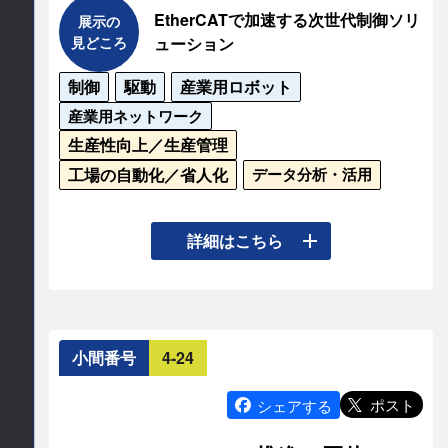
連絡先情報
EtherCATで加速する次世代制御ソリ
展示の
見どころ
ューション
公式サイト
連絡先会社
制御
駆動
産業用ロボット
https://www.algosystem.co.jp/
安立計器株式会社
産業用ネットワーク
生産性向上／生産管理
公式サイト
工場の自動化／省人化
データ分析・活用
https://www.anritsu-meter.co.jp/
EtherCATは高速性・ハードリアルタイム性能を備
詳細はこちら
えたオープンな産業用ネットワークです。ロボッ
ト、工作機械、半導体製造装置など、高速制御が
求められる分野で活躍。新プロトコルへの変更が
不要な先見性ある機能設計により、安定した技術
小間番号
4-24
仕様を提供します。

ポスト
シェアする
ブースでは、日本で販売・サポートを行うメーカ