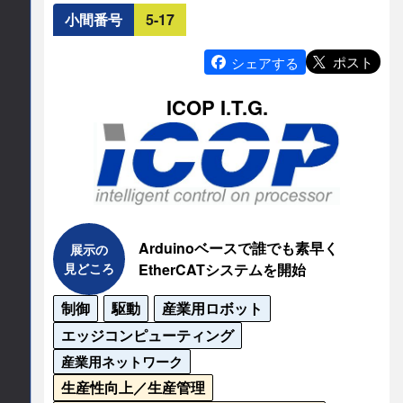
ソフトウェア部品を組み合わせて実現する柔軟
小間番号
5-17
な“シーン制御”や、既存設備をそのまま生かしなが
らDX化を推進するSoftware Defined Application 
ポスト
シェアする
Gateway（SDAG）を提案します。

ICOP I.T.G.
さらに、設備に手を加えず導入可能なAIカメラに
よる現場改善、レガシー機器のDX化デモを披露。

加えて、ソフトPLCとソフトモーションの連携に
よる高度な制御も実演いたします。
連絡先情報
Arduinoベースで誰でも素早く
展示の
見どころ
EtherCATシステムを開始
連絡先会社
制御
駆動
産業用ロボット
株式会社アイ・エル・シー
エッジコンピューティング
産業用ネットワーク
担当部署名
生産性向上／生産管理