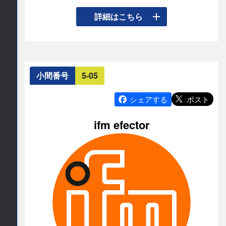
E-mail
生産現場のDXを進めるためには適切な目標の設定
詳細はこちら
と事実を定量的に把握するためのデジタル環境の
office
jmfrri.gr.jp
構築が必要です。IAFとFAOPでは"モノとコトをつ
なぐ"情報連携手段や生産設備の計測手段を提案し
公式サイト
実際の現場での有効性検証を行っています

小間番号
5-05
https://www.jmfrri.gr.jp/
1)OT-IT間の連携手段として提案された情報モデ
ル"KEIモデル"に基づくKPI算出の実装事例の紹介

ポスト
シェアする
2)IoTボックスを使った機械動作計測と製品品質/設
ifm efector
備稼働の把握事例の紹介

3)製造現場のデータ収集アプリと、見える化・分
析アプリをノーコードで開発できるia-cloud・
Node-REDの紹介

4)製造現場のIoT化のレベルを評価し把握する指標
としてSMKLを提案

5)FAOPでは生産システムへのセキュリティ攻撃の
見える化と対策のデモを紹介