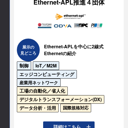
Ethernet-APL推進４団体
ーが出展し、Main/Subデバイスや開発製品をカテ
ゴリー別に展示。製品の入手性や最新制御機器を
確認でき、導入メリットを学べるセミナーも開
催。

EtherCATの最新動向をぜひご体感ください！
Ethernet-APLを中心に2線式
展示の
連絡先情報
見どころ
Ethernetの紹介
連絡先会社
制御
IoT／M2M
エッジコンピューティング
EtherCAT Technology Group
産業用ネットワーク
工場の自動化／省人化
所在地
デジタルトランスフォーメーション(DX)
〒2310062

データ分析・活用
国際規格対応
神奈川県横浜市中区桜木町１－１－８

日石横浜ビル１８F
本質安全防爆に対応したフィールド計装をEthernet
詳細はこちら