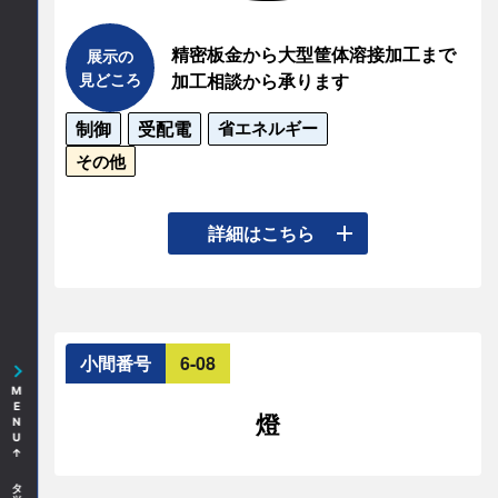
精密板金から大型筐体溶接加工まで
展示の
見どころ
加工相談から承ります
制御
受配電
省エネルギー
その他
・溶接、曲げ、仕上げ等の加工見本の展示

詳細はこちら
・社内製作風景動画の放映

・装置筐体の展示
連絡先情報
小間番号
6-08
連絡先会社
MENU↑ タップしてください
燈
株式会社葵製作所
所在地