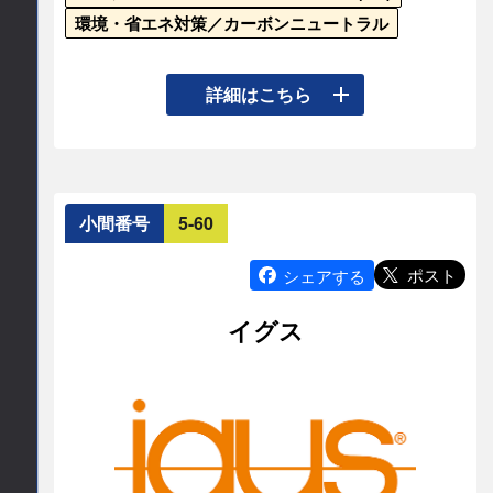
045-274-7904
環境・省エネ対策／カーボンニュートラル
E-mail
リタールは、さまざまな国際規格に対応した産業
詳細はこちら
info
eplanjapan.jp
用エンクロージャーや温度管理システム、分電・
配電システム、ITインフラ、自動化ソリューショ
公式サイト
ンを提供しています。会場では、電気設計CAD 
Eplanとともに、データ連携による制御盤製造のバ
https://www.eplanjapan.jp/
小間番号
5-60
リューチェーンをご提案します。

ポスト
シェアする
【盤製造の工数を削減】

イグス
●ボード型バスバーRiLineX：組立工数50%削減、
設計工数30%削減

●リタールアプリケーションセンター：盤製造のバ
リューチェンを実際に体験できる検証施設のご案
内

【エンクロージャー・温度管理】
