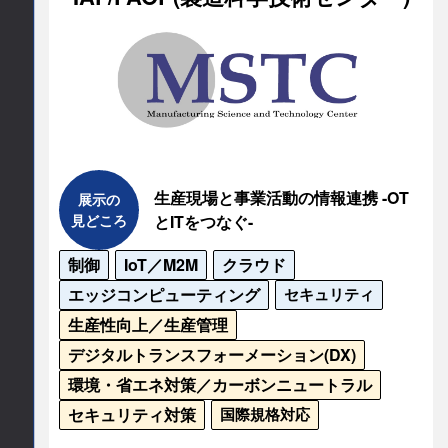
連絡先会社
ロボット革命・産業IoTイニシアティブ協議会
担当部署名
IEC/SyC SM 国内委員会事務局
生産現場と事業活動の情報連携 -OT
展示の
所在地
見どころ
とITをつなぐ-
制御
IoT／M2M
クラウド
〒169-0075

東京都新宿区高田馬場1-31-18

エッジコンピューティング
セキュリティ
高田馬場センタービル12階
生産性向上／生産管理
デジタルトランスフォーメーション(DX)
TEL
環境・省エネ対策／カーボンニュートラル
03-6302-1861
セキュリティ対策
国際規格対応