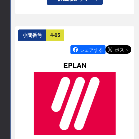
化するEthernet-APL製品群を、制御システムから
E-mail
フィールド機器まで実機稼働状態で展示していま
info.jp
ethercat.org
す

加えて10BASE-T1L関連技術とフィールド通信を
小間番号
4-05
公式サイト
開発からケーブル含め紹介しEthernet化するオート
メーションシステムをわかりやすく展示していま
ポスト
シェアする
https://www.ethercat.org/jp.htm
す
EPLAN
連絡先情報
連絡先会社
4団体合同展示グループ（日本フィールドコ
ム、ODVA、OPC協議会、日本プロフィバス
協会）
担当部署名