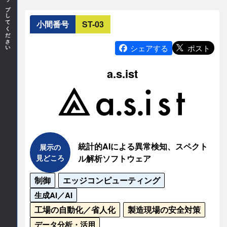
〒192-0032

小間番号
ST-03
東京都八王子市石川町3216-7
ポスト
シェアする
TEL
a.s.ist
042-645-7330
E-mail
contact
aoi-ss.co.jp
統計的AIによる異常検知、スペクト
展示の
見どころ
ル解析ソフトウェア
制御
エッジコンピューティング
生成AI／AI
工場の自動化／省人化
製造現場の安全対策
データ分析・活用