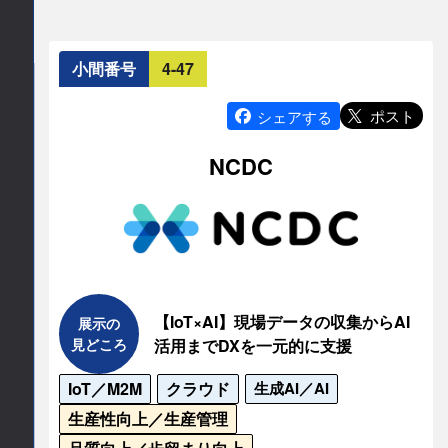
小間番号
4-47
ポスト
シェアする
NCDC
【IoT×AI】現場データの収集からAI
展示の
見どころ
活用までDXを一元的に支援
IoT／M2M
クラウド
生成AI／AI
生産性向上／生産管理