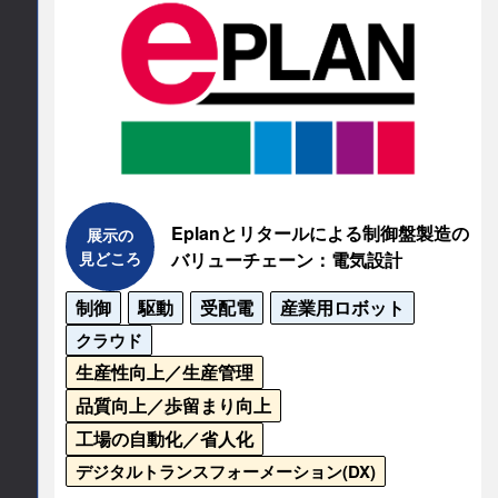
各団体広報まで
公式サイト
https://www.ethernet-apl.org/
Eplanとリタールによる制御盤製造の
展示の
見どころ
バリューチェーン：電気設計
制御
駆動
受配電
産業用ロボット
クラウド
生産性向上／生産管理
品質向上／歩留まり向上
工場の自動化／省人化
デジタルトランスフォーメーション(DX)