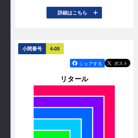
◤未来を拓く電気設計CAD Eplan ◢

詳細はこちら
電気設計から制御盤製造まで、デジタルで繋がる
新しいワークフローをご提案します。

●電気設計の効率化：3D電気設計はいかに電気設
小間番号
4-05
計を効率化できるのか、実際の操作画面でご確認
ください。

ポスト
シェアする
●製造連携：電気設計データが、製造工程でつなが
リタール
るフローをブースで体験していただけます。

●機械設計との連携：Eplanの電気設計データは、
3D機械設計データと連携・制御盤外設計に活用で
きます。製品全体の設計効率化の可能性をご覧く
ださい。

●EPLAN × AI：AIが電気設計をサポートする未来
をお見せします。