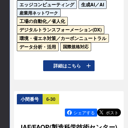
エッジコンピューティング
生成AI／AI
TEL
産業用ネットワーク
050-3852-6483
工場の自動化／省人化
デジタルトランスフォーメーション(DX)
E-mail
環境・省エネ対策／カーボンニュートラル
データ分析・活用
国際規格対応
info
ncdc.co.jp
公式サイト
システムアプローチをIECで採用して10年が経過
詳細はこちら
した。その手法をスマート製造に適用するIEC 
https://ncdc.co.jp/
SyC SMの発足の背景からManufacturing-Xなどの
データスペース関連の最新技術についての検討
や、スマート製造の成果を評価するキー・パフォ
小間番号
6-30
ーマンス・インディケーターの検討など、その最
新動向を報告する。
ポスト
シェアする
連絡先情報
IAF/FAOP(製造科学技術センター)