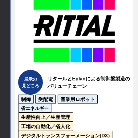
連絡先情報
連絡先会社
EPLAN株式会社
担当部署名
マーケティング
所在地
リタールとEplanによる制御盤製造の
展示の
見どころ
バリューチェーン
〒222-0033

制御
受配電
産業用ロボット
神奈川県横浜市港北区新横浜2-5-11

金子第1ビル7階
省エネルギー
生産性向上／生産管理
TEL
工場の自動化／省人化
デジタルトランスフォーメーション(DX)