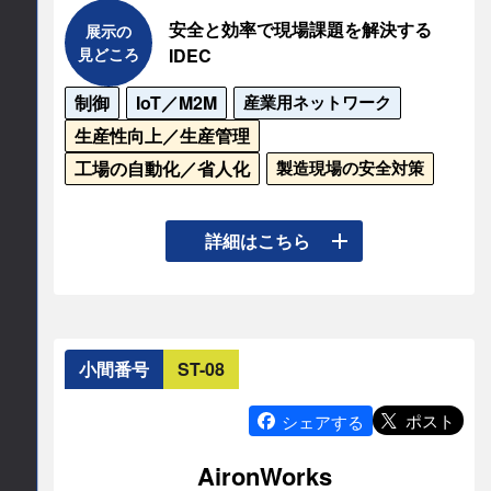
所在地
安全と効率で現場課題を解決する
展示の
https://www.ilc.co.jp
見どころ
IDEC
〒101-0021

東京都千代田区外神田6-16-9 8F

制御
IoT／M2M
産業用ネットワーク
ICOPビル
生産性向上／生産管理
工場の自動化／省人化
製造現場の安全対策
TEL
03-3831-6666
IDECは80年にわたり「安全」を原点に、お客様の
詳細はこちら
現場課題を解決する製品とソリューションを提供
E-mail
してきました。本ブースは「製品展示」と「プレ
ゼンテーションステージ」の2軸で構成。展示で
info
icop.co.jp
は、非常停止スイッチやAGV/AMR向け安全システ
小間番号
ST-08
ム、省配線や冗長化による効率化、IoT/HMIで実現
公式サイト
する“見える化”を実機と共に紹介します。さらに目
ポスト
シェアする
http://www.icop.co.jp/
玉のMCステージでは、重量物搬送の効率化や安全
AironWorks
システムの簡単構築を、わかりやすい解説と臨場