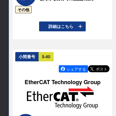
a/business/detail/product/80.html
連絡先情報
その他
連絡先会社
様々なシーンでご活用いただける温度計を展示い
詳細はこちら
株式会社 アルゴシステム
たします。

担当部署名
◇Bluetooth®ハンディタイプ温度計 HR-2000シリ
ーズ

営業部
小間番号
5-40
◇ハンディタイプ温度計 HRシリーズ

◇高精度ハンディタイプ温度計 HRMシリーズ

ポスト
シェアする
所在地
◇高精度白金測温抵抗体温度計 APT-100

EtherCAT Technology Group
〒587-0021

◇多チャンネル　メモリ付きサーモロガー AM-
大阪府堺市美原区小平尾656番地
9000シリーズ・TWSシリーズ

◇各種温度センサ

TEL
是非、お気軽にお立ち寄りください。
072-362-5067