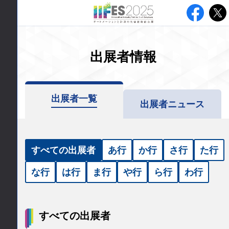
出展者情報
出展者一覧
出展者ニュース
すべての出展者
あ
行
か
行
さ
行
た
行
な
行
は
行
ま
行
や
行
ら
行
わ
行
すべての出展者