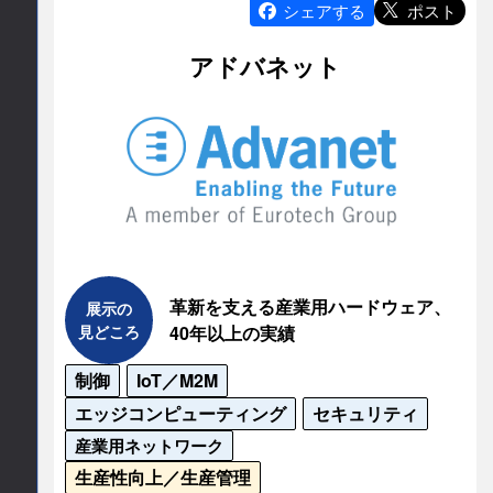
ポスト
シェアする
連絡先会社
アドバネット
アズビル株式会社
担当部署名
アドバンスオートメーションカンパニー　営
業推進本部CX推進部
所在地
革新を支える産業用ハードウェア、
展示の
〒251-8522

見どころ
40年以上の実績
神奈川県藤沢市川名1-12-2
制御
IoT／M2M
公式サイト
エッジコンピューティング
セキュリティ
産業用ネットワーク
https://aa-industrial.azbil.com/ja/home
生産性向上／生産管理